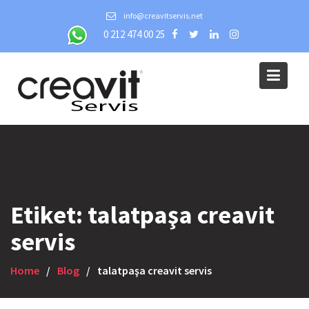
Skip
info@creavitservis.net
to
0 212 474 00 25
content
Etiket:
talatpaşa creavit
servis
Home
Blog
talatpaşa creavit servis