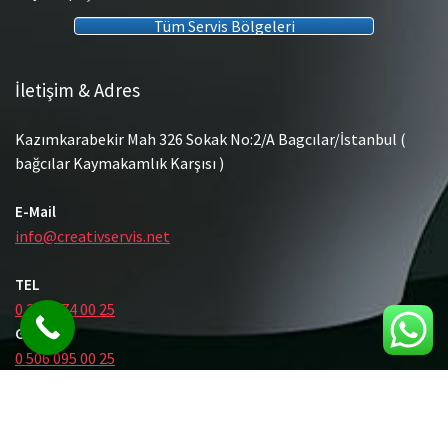
Tüm Servis Bölgeleri
İletişim & Adres
Kazımkarabekir Mah 326 Sokak No:2/A Bagcılar/İstanbul (
bağcılar Kaymakamlık Karşısı )
E-Mail
info@creativservis.net
TEL
0 212 474 00 25
GSM
0 506 095 00 25
© Tüm Hakları Saklıdır.
Gömme Rezervuar Servis