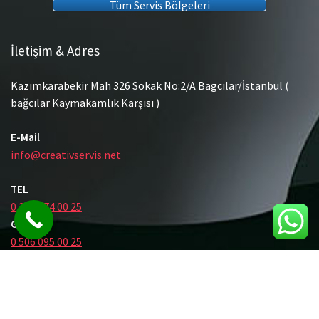
Tüm Servis Bölgeleri
İletişim & Adres
Kazımkarabekir Mah 326 Sokak No:2/A Bagcılar/İstanbul (
bağcılar Kaymakamlık Karşısı )
E-Mail
info@creativservis.net
TEL
0 212 474 00 25
GSM
0 506 095 00 25
© Tüm Hakları Saklıdır.
Gömme Rezervuar Servis