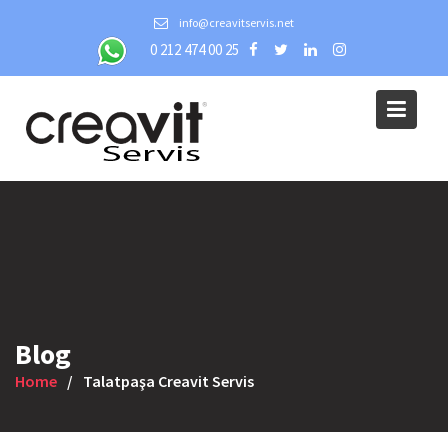
Skip
info@creavitservis.net
to
0 212 474 00 25
content
Blog
Home
Talatpaşa Creavit Servis