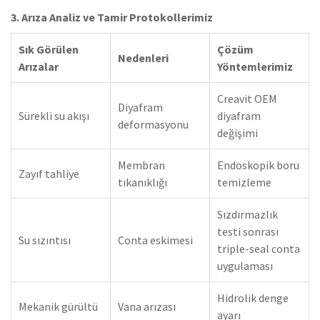
3. Arıza Analiz ve Tamir Protokollerimiz
Sık Görülen
Çözüm
Nedenleri
Arızalar
Yöntemlerimiz
Creavit OEM
Diyafram
Sürekli su akışı
diyafram
deformasyonu
değişimi
Membran
Endoskopik boru
Zayıf tahliye
tıkanıklığı
temizleme
Sızdırmazlık
testi sonrası
Su sızıntısı
Conta eskimesi
triple-seal conta
uygulaması
Hidrolik denge
Mekanik gürültü
Vana arızası
ayarı