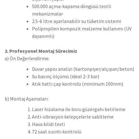
500.000 açma-kapama döngüsü testli
mekanizmalar
2.5-6 litre ayarlanabilir su tüketim sistemi
Polipropilen kompozit malzeme kullanımı (UV
dayanımlı)
2. Profesyonel Montaj Sürecimiz
a) Ön Değerlendirme:
Duvar yapısı analizi (kartonpiyer/alçıpan/beton)
Su basınç ölçümü (ideal 2-3 bar)
Atık hattı çap kontrolü (minimum 100mm)
b) Montaj Aşamaları:
Laser hizalama ile boru güzergahı belirleme
Anti-vibrasyon kelepçelerle sabitleme
Hava kilidi testi
72 saat sızıntı kontrolü