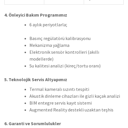
4. Önleyici Bakım Programımız
6 aylık periyotlarla;
Basınç regülatörü kalibrasyonu
Mekanizma yağlama
Elektronik sensör kontrolleri (akıllı
modellerde)
Su kalitesi analizi (kireç/tortu oranı)
5. Teknolojik Servis Altyapımız
Termal kameralı sızıntı tespiti
Akustik dinleme cihazları ile gizli kaçak analizi
BIM entegre servis kayıt sistemi
Augmented Reality destekli uzaktan teşhis
6. Garanti ve Sorumlulukler