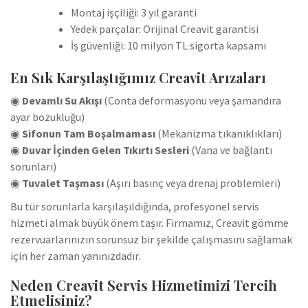
Montaj işçiliği: 3 yıl garanti
Yedek parçalar: Orijinal Creavit garantisi
İş güvenliği: 10 milyon TL sigorta kapsamı
En Sık Karşılaştığımız Creavit Arızaları
◉
Devamlı Su Akışı
(Conta deformasyonu veya şamandıra
ayar bozukluğu)
◉
Sifonun Tam Boşalmaması
(Mekanizma tıkanıklıkları)
◉
Duvar İçinden Gelen Tıkırtı Sesleri
(Vana ve bağlantı
sorunları)
◉
Tuvalet Taşması
(Aşırı basınç veya drenaj problemleri)
Bu tür sorunlarla karşılaşıldığında, profesyonel servis
hizmeti almak büyük önem taşır. Firmamız, Creavit gömme
rezervuarlarınızın sorunsuz bir şekilde çalışmasını sağlamak
için her zaman yanınızdadır.
Neden Creavit Servis Hizmetimizi Tercih
Etmelisiniz?