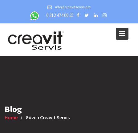
Skip
info@creavitservis.net
to
0 212 474 00 25
content
Blog
Home
Güven Creavit Servis