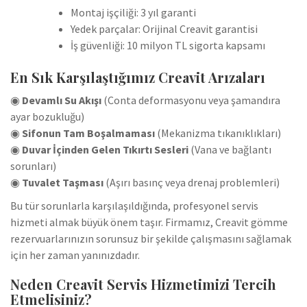
Montaj işçiliği: 3 yıl garanti
Yedek parçalar: Orijinal Creavit garantisi
İş güvenliği: 10 milyon TL sigorta kapsamı
En Sık Karşılaştığımız Creavit Arızaları
◉
Devamlı Su Akışı
(Conta deformasyonu veya şamandıra
ayar bozukluğu)
◉
Sifonun Tam Boşalmaması
(Mekanizma tıkanıklıkları)
◉
Duvar İçinden Gelen Tıkırtı Sesleri
(Vana ve bağlantı
sorunları)
◉
Tuvalet Taşması
(Aşırı basınç veya drenaj problemleri)
Bu tür sorunlarla karşılaşıldığında, profesyonel servis
hizmeti almak büyük önem taşır. Firmamız, Creavit gömme
rezervuarlarınızın sorunsuz bir şekilde çalışmasını sağlamak
için her zaman yanınızdadır.
Neden Creavit Servis Hizmetimizi Tercih
Etmelisiniz?