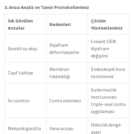
3. Arıza Analiz ve Tamir Protokollerimiz
Sık Görülen
Çözüm
Nedenleri
Arızalar
Yöntemlerimiz
Creavit OEM
Diyafram
Sürekli su akışı
diyafram
deformasyonu
değişimi
Membran
Endoskopik boru
Zayıf tahliye
tıkanıklığı
temizleme
Sızdırmazlık
testi sonrası
Su sızıntısı
Conta eskimesi
triple-seal conta
uygulaması
Hidrolik denge
Mekanik gürültü
Vana arızası
ayarı