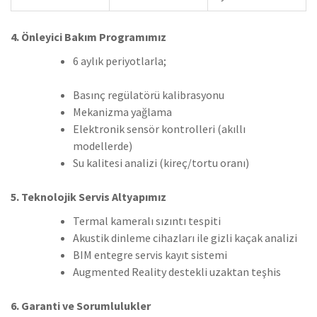
4. Önleyici Bakım Programımız
6 aylık periyotlarla;
Basınç regülatörü kalibrasyonu
Mekanizma yağlama
Elektronik sensör kontrolleri (akıllı
modellerde)
Su kalitesi analizi (kireç/tortu oranı)
5. Teknolojik Servis Altyapımız
Termal kameralı sızıntı tespiti
Akustik dinleme cihazları ile gizli kaçak analizi
BIM entegre servis kayıt sistemi
Augmented Reality destekli uzaktan teşhis
6. Garanti ve Sorumlulukler