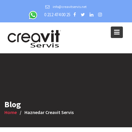
Skip
info@creavitservis.net
to
0 212 474 00 25
content
Blog
Home
Haznedar Creavit Servis