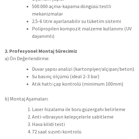
500.000 açma-kapama döngüsü testli
mekanizmalar
2.5-6 litre ayarlanabilir su tüketim sistemi
Polipropilen kompozit malzeme kullanımı (UV
dayanımlı)
2. Profesyonel Montaj Sürecimiz
a) Ön Değerlendirme:
Duvar yapısı analizi (kartonpiyer/alçıpan/beton)
Su basınç ölçümü (ideal 2-3 bar)
Atık hattı çap kontrolü (minimum 100mm)
b) Montaj Aşamaları:
Laser hizalama ile boru güzergahı belirleme
Anti-vibrasyon kelepçelerle sabitleme
Hava kilidi testi
72 saat sızıntı kontrolü