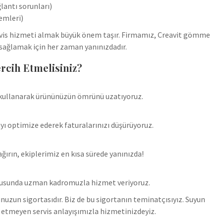
lantı sorunları)
emleri)
servis hizmeti almak büyük önem taşır. Firmamız, Creavit gömme
 sağlamak için her zaman yanınızdadır.
rcih Etmelisiniz?
ar kullanarak ürününüzün ömrünü uzatıyoruz.
ı optimize ederek faturalarınızı düşürüyoruz.
ırın, ekiplerimiz en kısa sürede yanınızda!
onusunda uzman kadromuzla hizmet veriyoruz.
unuzun sigortasıdır. Biz de bu sigortanın teminatçısıyız. Suyun
etmeyen servis anlayışımızla hizmetinizdeyiz.