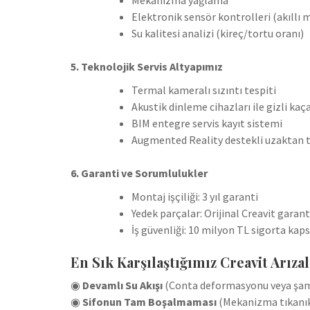
Elektronik sensör kontrolleri (akıllı 
Su kalitesi analizi (kireç/tortu oranı)
5. Teknolojik Servis Altyapımız
Termal kameralı sızıntı tespiti
Akustik dinleme cihazları ile gizli kaç
BIM entegre servis kayıt sistemi
Augmented Reality destekli uzaktan 
6. Garanti ve Sorumlulukler
Montaj işçiliği: 3 yıl garanti
Yedek parçalar: Orijinal Creavit garant
İş güvenliği: 10 milyon TL sigorta kap
En Sık Karşılaştığımız Creavit Arızal
◉
Devamlı Su Akışı
(Conta deformasyonu veya şam
◉
Sifonun Tam Boşalmaması
(Mekanizma tıkanıkl