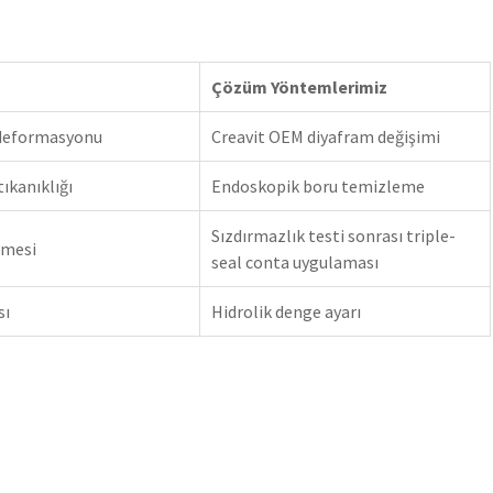
Çözüm Yöntemlerimiz
deformasyonu
Creavit OEM diyafram değişimi
ıkanıklığı
Endoskopik boru temizleme
Sızdırmazlık testi sonrası triple-
imesi
seal conta uygulaması
sı
Hidrolik denge ayarı