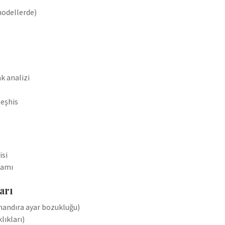
modellerde)
ak analizi
teşhis
isi
samı
arı
andıra ayar bozukluğu)
ıkları)