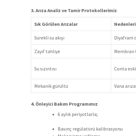
3. Arıza Analiz ve Tamir Protokollerimiz
Sık Görülen Arızalar
Nedenleri
Sürekli su akışı
Diyafram 
Zayıf tahliye
Membran t
Su sızıntısı
Conta esk
Mekanik gürültü
Vana arıza
4. Önleyici Bakım Programımız
6 aylık periyotlarla;
Basınç regülatörü kalibrasyonu
Mekanizma yağlama