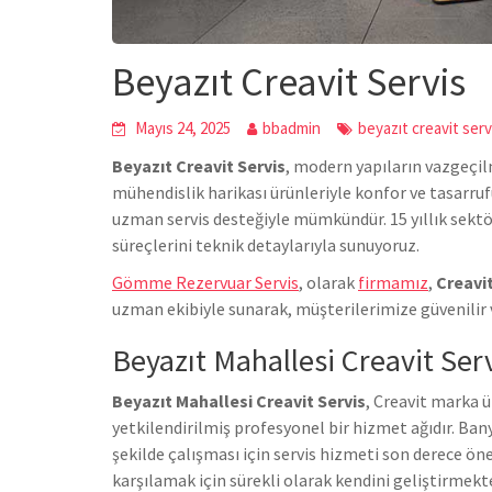
Beyazıt Creavit Servis
Mayıs 24, 2025
bbadmin
beyazıt creavit serv
Beyazıt Creavit Servis
, modern yapıların vazgeçil
mühendislik harikası ürünleriyle konfor ve tasarru
uzman servis desteğiyle mümkündür. 15 yıllık sekt
süreçlerini teknik detaylarıyla sunuyoruz.
Gömme Rezervuar Servis
, olarak
firmamız
,
Creavi
uzman ekibiyle sunarak, müşterilerimize güvenilir 
Beyazıt Mahallesi Creavit Ser
Beyazıt Mahallesi Creavit Servis
, Creavit marka 
yetkilendirilmiş profesyonel bir hizmet ağıdır. Ba
şekilde çalışması için servis hizmeti son derece ön
karşılamak için sürekli olarak kendini geliştirmek