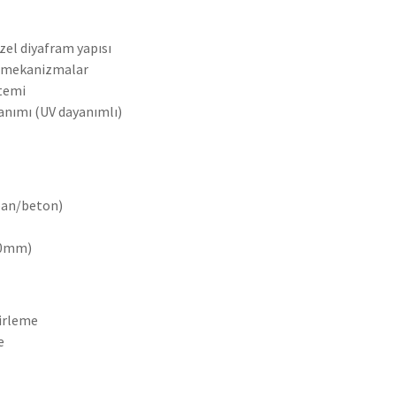
özel diyafram yapısı
i mekanizmalar
stemi
nımı (UV dayanımlı)
ıpan/beton)
00mm)
lirleme
e