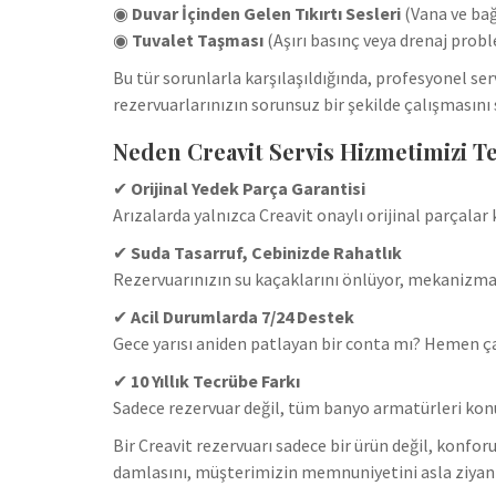
◉
Duvar İçinden Gelen Tıkırtı Sesleri
(Vana ve bağ
◉
Tuvalet Taşması
(Aşırı basınç veya drenaj probl
Bu tür sorunlarla karşılaşıldığında, profesyonel 
rezervuarlarınızın sorunsuz bir şekilde çalışmasını
Neden Creavit Servis Hizmetimizi Te
✔
Orijinal Yedek Parça Garantisi
Arızalarda yalnızca Creavit onaylı orijinal parçal
✔
Suda Tasarruf, Cebinizde Rahatlık
Rezervuarınızın su kaçaklarını önlüyor, mekanizmay
✔
Acil Durumlarda 7/24 Destek
Gece yarısı aniden patlayan bir conta mı? Hemen çağ
✔
10 Yıllık Tecrübe Farkı
Sadece rezervuar değil, tüm banyo armatürleri k
Bir Creavit rezervuarı sadece bir ürün değil, konfor
damlasını, müşterimizin memnuniyetini asla ziyan 