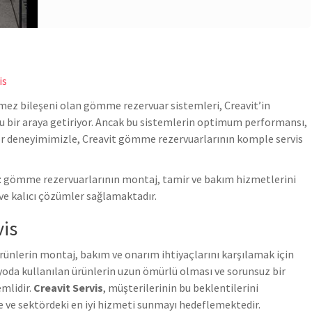
is
mez bileşeni olan gömme rezervuar sistemleri, Creavit’in
fu bir araya getiriyor. Ancak bu sistemlerin optimum performansı,
ör deneyimimizle, Creavit gömme rezervuarlarının komple servis
t
gömme rezervuarlarının montaj, tamir ve bakım hizmetlerini
ve kalıcı çözümler sağlamaktadır.
vis
ürünlerin montaj, bakım ve onarım ihtiyaçlarını karşılamak için
nyoda kullanılan ürünlerin uzun ömürlü olması ve sorunsuz bir
emlidir.
Creavit Servis
, müşterilerinin bu beklentilerini
te ve sektördeki en iyi hizmeti sunmayı hedeflemektedir.