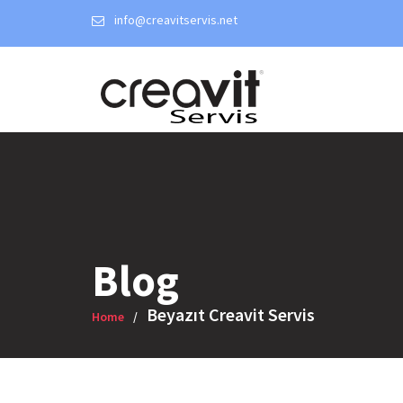
Skip
info@creavitservis.net
to
content
Blog
Beyazıt Creavit Servis
Home