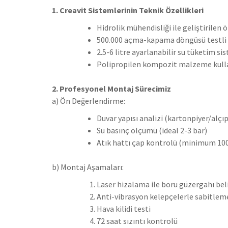
1. Creavit Sistemlerinin Teknik Özellikleri
Hidrolik mühendisliği ile geliştirilen 
500.000 açma-kapama döngüsü testl
2.5-6 litre ayarlanabilir su tüketim si
Polipropilen kompozit malzeme kulla
2. Profesyonel Montaj Sürecimiz
a) Ön Değerlendirme:
Duvar yapısı analizi (kartonpiyer/alç
Su basınç ölçümü (ideal 2-3 bar)
Atık hattı çap kontrolü (minimum 1
b) Montaj Aşamaları:
Laser hizalama ile boru güzergahı be
Anti-vibrasyon kelepçelerle sabitlem
Hava kilidi testi
72 saat sızıntı kontrolü