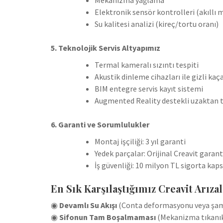
Elektronik sensör kontrolleri (akıllı 
Su kalitesi analizi (kireç/tortu oranı)
5. Teknolojik Servis Altyapımız
Termal kameralı sızıntı tespiti
Akustik dinleme cihazları ile gizli kaç
BIM entegre servis kayıt sistemi
Augmented Reality destekli uzaktan 
6. Garanti ve Sorumlulukler
Montaj işçiliği: 3 yıl garanti
Yedek parçalar: Orijinal Creavit garant
İş güvenliği: 10 milyon TL sigorta kap
En Sık Karşılaştığımız Creavit Arızal
◉
Devamlı Su Akışı
(Conta deformasyonu veya şam
◉
Sifonun Tam Boşalmaması
(Mekanizma tıkanıkl