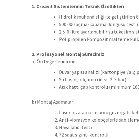
1. Creavit Sistemlerinin Teknik Özellikleri
Hidrolik mühendisliği ile geliştirilen 
500.000 açma-kapama döngüsü testl
2.5-6 litre ayarlanabilir su tüketim si
Polipropilen kompozit malzeme kulla
2. Profesyonel Montaj Sürecimiz
a) Ön Değerlendirme:
Duvar yapısı analizi (kartonpiyer/alç
Su basınç ölçümü (ideal 2-3 bar)
Atık hattı çap kontrolü (minimum 1
b) Montaj Aşamaları:
Laser hizalama ile boru güzergahı be
Anti-vibrasyon kelepçelerle sabitlem
Hava kilidi testi
72 saat sızıntı kontrolü