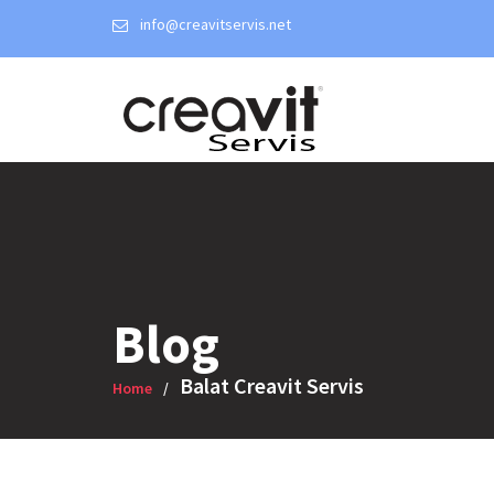
Skip
info@creavitservis.net
to
content
Blog
Balat Creavit Servis
Home