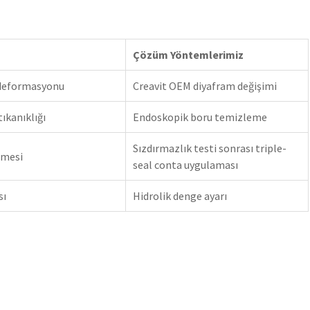
Çözüm Yöntemlerimiz
deformasyonu
Creavit OEM diyafram değişimi
ıkanıklığı
Endoskopik boru temizleme
Sızdırmazlık testi sonrası triple-
imesi
seal conta uygulaması
sı
Hidrolik denge ayarı