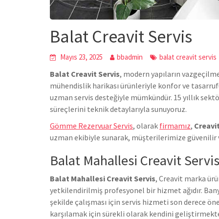
Balat Creavit Servis
Mayıs 23, 2025
bbadmin
balat creavit servis
Balat Creavit Servis
, modern yapıların vazgeçilme
mühendislik harikası ürünleriyle konfor ve tasarru
uzman servis desteğiyle mümkündür. 15 yıllık sekt
süreçlerini teknik detaylarıyla sunuyoruz.
Gömme Rezervuar Servis
, olarak
firmamız
,
Creavi
uzman ekibiyle sunarak, müşterilerimize güvenilir 
Balat Mahallesi Creavit Servi
Balat Mahallesi Creavit Servis
, Creavit marka ürü
yetkilendirilmiş profesyonel bir hizmet ağıdır. Ba
şekilde çalışması için servis hizmeti son derece ön
karşılamak için sürekli olarak kendini geliştirmek