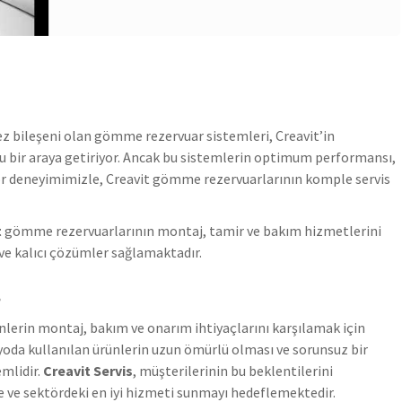
z bileşeni olan gömme rezervuar sistemleri, Creavit’in
fu bir araya getiriyor. Ancak bu sistemlerin optimum performansı,
ör deneyimimizle, Creavit gömme rezervuarlarının komple servis
t
gömme rezervuarlarının montaj, tamir ve bakım hizmetlerini
ve kalıcı çözümler sağlamaktadır.
s
nlerin montaj, bakım ve onarım ihtiyaçlarını karşılamak için
nyoda kullanılan ürünlerin uzun ömürlü olması ve sorunsuz bir
emlidir.
Creavit Servis
, müşterilerinin bu beklentilerini
te ve sektördeki en iyi hizmeti sunmayı hedeflemektedir.