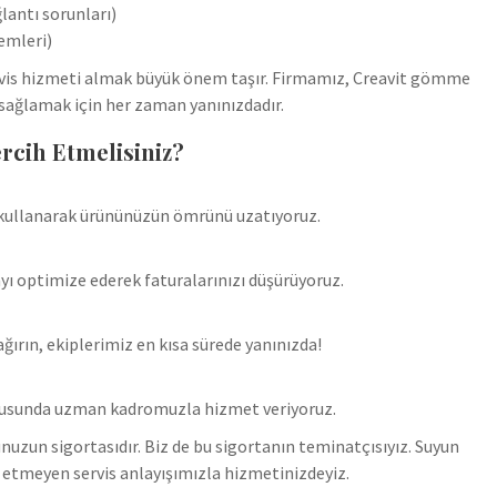
lantı sorunları)
emleri)
servis hizmeti almak büyük önem taşır. Firmamız, Creavit gömme
 sağlamak için her zaman yanınızdadır.
rcih Etmelisiniz?
ar kullanarak ürününüzün ömrünü uzatıyoruz.
ı optimize ederek faturalarınızı düşürüyoruz.
ırın, ekiplerimiz en kısa sürede yanınızda!
onusunda uzman kadromuzla hizmet veriyoruz.
unuzun sigortasıdır. Biz de bu sigortanın teminatçısıyız. Suyun
etmeyen servis anlayışımızla hizmetinizdeyiz.