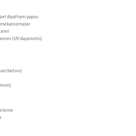
özel diyafram yapısı
i mekanizmalar
stemi
nımı (UV dayanımlı)
ıpan/beton)
00mm)
lirleme
e