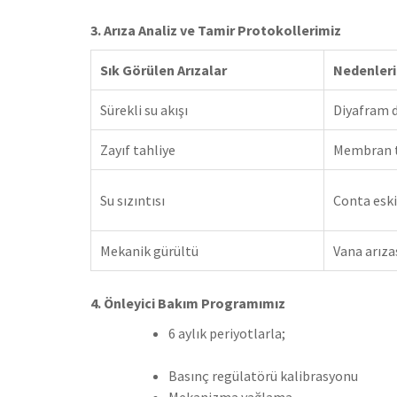
3. Arıza Analiz ve Tamir Protokollerimiz
Sık Görülen Arızalar
Nedenleri
Sürekli su akışı
Diyafram 
Zayıf tahliye
Membran t
Su sızıntısı
Conta esk
Mekanik gürültü
Vana arıza
4. Önleyici Bakım Programımız
6 aylık periyotlarla;
Basınç regülatörü kalibrasyonu
Mekanizma yağlama