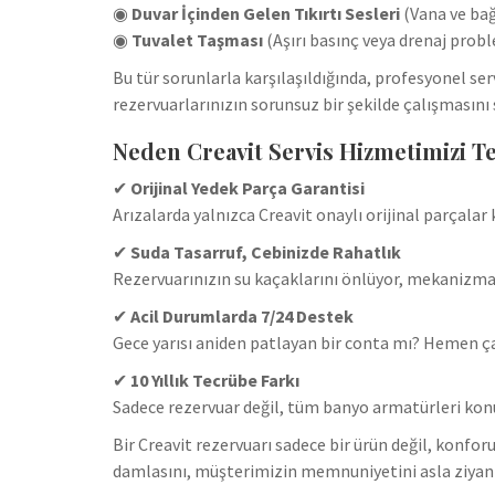
◉
Duvar İçinden Gelen Tıkırtı Sesleri
(Vana ve bağ
◉
Tuvalet Taşması
(Aşırı basınç veya drenaj probl
Bu tür sorunlarla karşılaşıldığında, profesyonel 
rezervuarlarınızın sorunsuz bir şekilde çalışmasını
Neden Creavit Servis Hizmetimizi Te
✔
Orijinal Yedek Parça Garantisi
Arızalarda yalnızca Creavit onaylı orijinal parçal
✔
Suda Tasarruf, Cebinizde Rahatlık
Rezervuarınızın su kaçaklarını önlüyor, mekanizmay
✔
Acil Durumlarda 7/24 Destek
Gece yarısı aniden patlayan bir conta mı? Hemen çağ
✔
10 Yıllık Tecrübe Farkı
Sadece rezervuar değil, tüm banyo armatürleri k
Bir Creavit rezervuarı sadece bir ürün değil, konfor
damlasını, müşterimizin memnuniyetini asla ziyan 