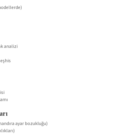
modellerde)
ak analizi
teşhis
isi
samı
arı
andıra ayar bozukluğu)
ıkları)