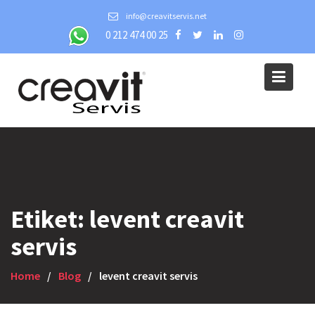
Skip
info@creavitservis.net
to
0 212 474 00 25
content
Etiket:
levent creavit
servis
Home
Blog
levent creavit servis