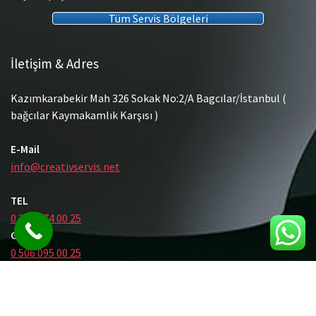
Tüm Servis Bölgeleri
İletişim & Adres
Kazımkarabekir Mah 326 Sokak No:2/A Bagcılar/İstanbul (
bağcılar Kaymakamlık Karşısı )
E-Mail
info@creativservis.net
TEL
0 212 474 00 25
GSM
0 506 095 00 25
© Tüm Hakları Saklıdır.
Gömme Rezervuar Servis