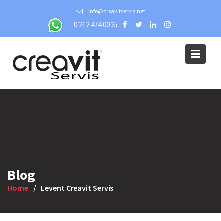
Skip
info@creavitservis.net
to
0 212 474 00 25
content
Blog
Home
Levent Creavit Servis