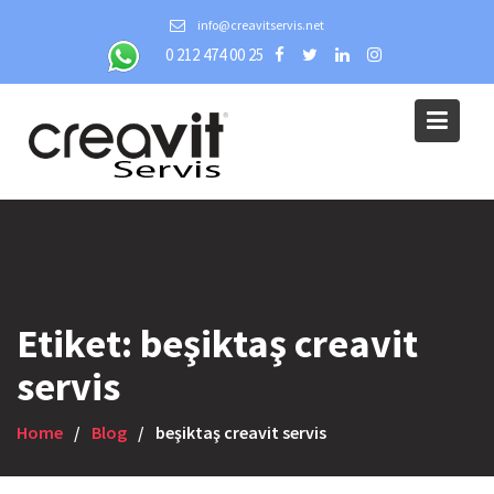
Skip
info@creavitservis.net
to
0 212 474 00 25
content
Etiket:
beşiktaş creavit
servis
Home
Blog
beşiktaş creavit servis