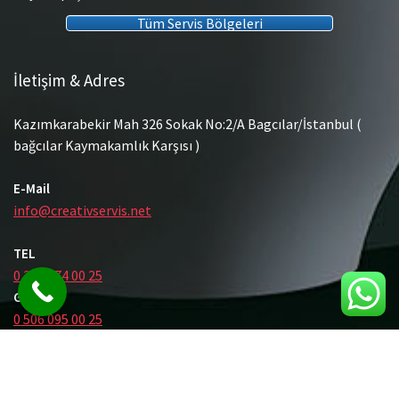
Tüm Servis Bölgeleri
İletişim & Adres
Kazımkarabekir Mah 326 Sokak No:2/A Bagcılar/İstanbul (
bağcılar Kaymakamlık Karşısı )
E-Mail
info@creativservis.net
TEL
0 212 474 00 25
GSM
0 506 095 00 25
© Tüm Hakları Saklıdır.
Gömme Rezervuar Servis