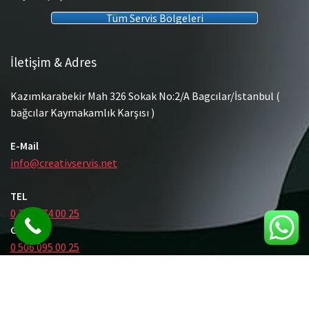
Tüm Servis Bölgeleri
İletişim & Adres
Kazımkarabekir Mah 326 Sokak No:2/A Bagcılar/İstanbul (
bağcılar Kaymakamlık Karşısı )
E-Mail
info@creativservis.net
TEL
0 212 474 00 25
GSM
0 506 095 00 25
© Tüm Hakları Saklıdır.
Gömme Rezervuar Servis