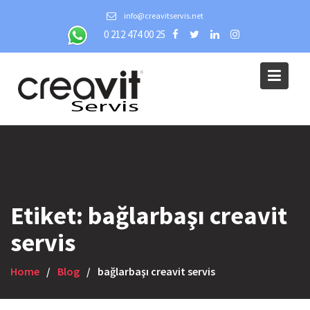
Skip
info@creavitservis.net
to
0 212 474 00 25
content
Etiket:
bağlarbaşı creavit
servis
Home
Blog
bağlarbaşı creavit servis