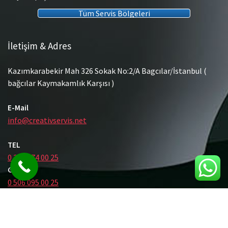
Tüm Servis Bölgeleri
İletişim & Adres
Kazımkarabekir Mah 326 Sokak No:2/A Bagcılar/İstanbul (
bağcılar Kaymakamlık Karşısı )
E-Mail
info@creativservis.net
TEL
0 212 474 00 25
GSM
0 506 095 00 25
© Tüm Hakları Saklıdır.
Gömme Rezervuar Servis