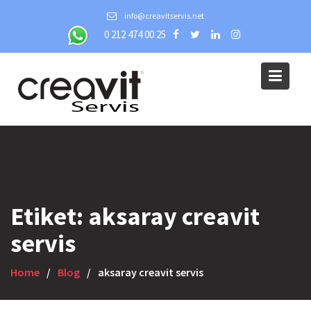
Skip
info@creavitservis.net
to
0 212 474 00 25
content
Etiket:
aksaray creavit
servis
Home
Blog
aksaray creavit servis