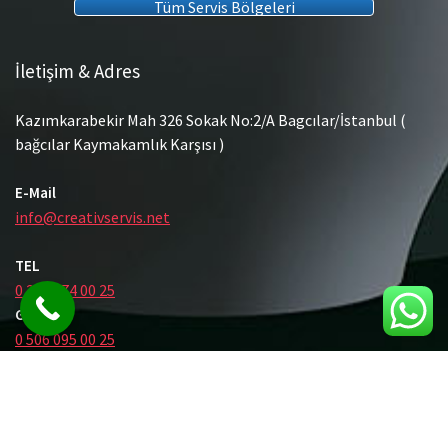
Tüm Servis Bölgeleri
İletişim & Adres
Kazımkarabekir Mah 326 Sokak No:2/A Bagcılar/İstanbul (
bağcılar Kaymakamlık Karşısı )
E-Mail
info@creativservis.net
TEL
0 212 474 00 25
GSM
0 506 095 00 25
© Tüm Hakları Saklıdır.
Gömme Rezervuar Servis