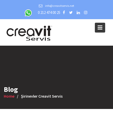
Skip
info@creavitservis.net
to
0 212 474 00 25
content
Blog
Home
Şirinevler Creavit Servis