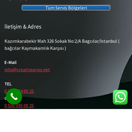
Tüm Servis Bölgeleri
İletişim & Adres
Kazımkarabekir Mah 326 Sokak No:2/A Bagcılar/İstanbul (
bağcılar Kaymakamlık Karşısı )
E-Mail
info@creativservis.net
TEL
0 212 474 00 25
GSM
0 506 095 00 25
© Tüm Hakları Saklıdır.
Gömme Rezervuar Servis