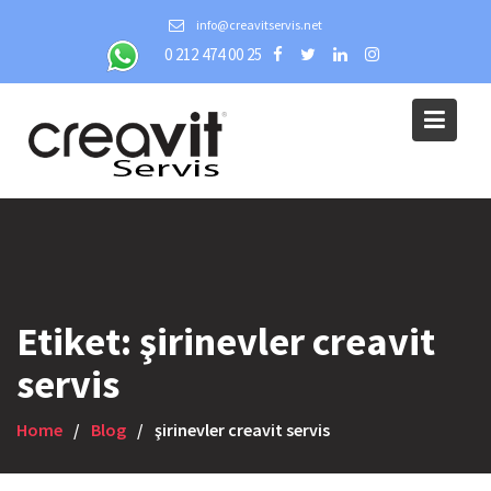
Skip
info@creavitservis.net
to
0 212 474 00 25
content
Etiket:
şirinevler creavit
servis
Home
Blog
şirinevler creavit servis