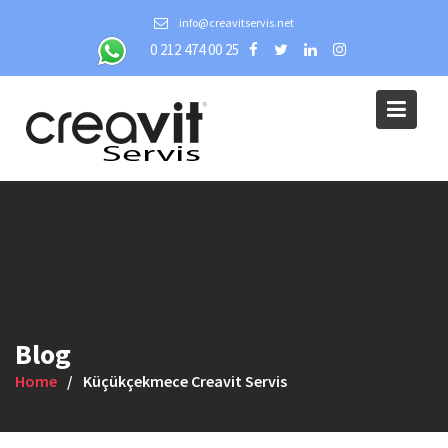
Skip
info@creavitservis.net
to
0 212 474 00 25
content
Blog
Home
Küçükçekmece Creavit Servis