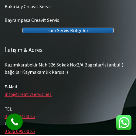
Bakırköy Creavit Servis
Bayrampaşa Creavit Servis
Tüm Servis Bölgeleri
İletişim & Adres
Kazımkarabekir Mah 326 Sokak No:2/A Bagcılar/İstanbul (
bağcılar Kaymakamlık Karşısı )
E-Mail
info@creativservis.net
TEL
0 212 474 00 25
GSM
0 506 095 00 25