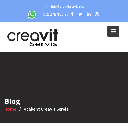
Skip
info@creavitservis.net
to
0 212 474 00 25
content
Blog
Home
Atakent Creavit Servis