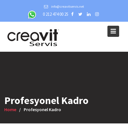
Skip
info@creavitservis.net
to
0 212 474 00 25
content
Profesyonel Kadro
Home
Profesyonel Kadro