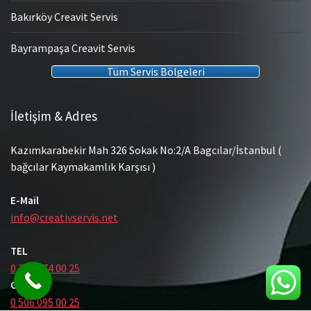
Bakırköy Creavit Servis
Bayrampaşa Creavit Servis
Tüm Servis Bölgeleri
İletişim & Adres
Kazımkarabekir Mah 326 Sokak No:2/A Bagcılar/İstanbul (
bağcılar Kaymakamlık Karşısı )
E-Mail
info@creativservis.net
TEL
0 212 474 00 25
GSM
0 506 095 00 25