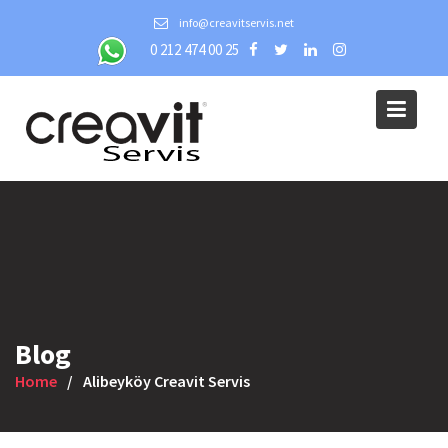
Skip
info@creavitservis.net
to
0 212 474 00 25
content
Blog
Home
Alibeyköy Creavit Servis