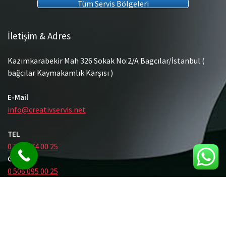
Tüm Servis Bölgeleri
İletişim & Adres
Kazımkarabekir Mah 326 Sokak No:2/A Bagcılar/İstanbul (
bağcılar Kaymakamlık Karşısı )
E-Mail
info@creativservis.net
TEL
0 212 474 00 25
GSM
0 506 095 00 25
© Tüm Hakları Saklıdır.
Gömme Rezervuar Servis