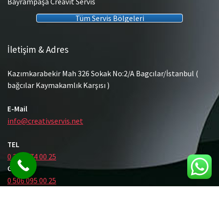
Bayrampaşa Creavit Servis
Tüm Servis Bölgeleri
İletişim & Adres
Kazımkarabekir Mah 326 Sokak No:2/A Bagcılar/İstanbul (
bağcılar Kaymakamlık Karşısı )
E-Mail
info@creativservis.net
TEL
0 212 474 00 25
GSM
0 506 095 00 25