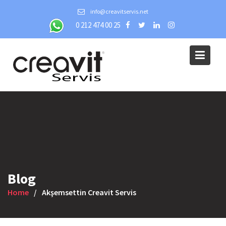
Skip
info@creavitservis.net
to
0 212 474 00 25
content
Blog
Home
Akşemsettin Creavit Servis