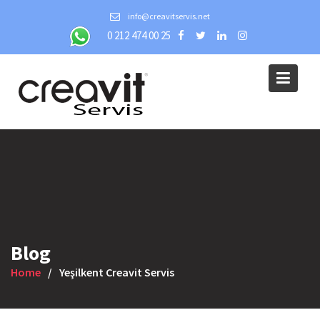
Skip
info@creavitservis.net
to
0 212 474 00 25
content
Blog
Home
Yeşilkent Creavit Servis