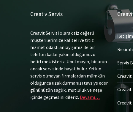
Creativ Servis
Creavi
Creavit Servisi olarak siz değerli
İletişim
müşterilerimize kaliteli ve titiz
hizmet odaklı anlayışımız ile bir
Resiml
telefon kadar yakın olduğumuzu
belirtmek isteriz. Unutmayın, bir ürün
Servis B
ancak servisinde hayat bulur. Yetkin
servis olmayan firmalardan mümkün
Creavit 
olduğunca uzak durmanızı tavsiye eder
Creavit 
gününüzün sağlık, mutluluk ve neşe
içinde geçmesini dileriz.
Devamı…
Creavit 
© Tüm Hakları Saklıdır.
Gömme Rezervuar Servis