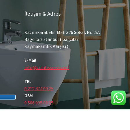
İletişim & Adres
Kazımkarabekir Mah 326 Sokak No:2/A
Bagcılar/İstanbul ( bağcılar
Kaymakamlık Karşısı )
E-Mail
info@creativservis.net
TEL
0 212 474 00 25
GSM
0 506 095 00 25