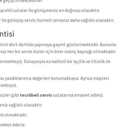
e geçiştirmektedirler.
ünüp ehli ustalar ile görüşmeniz en doğrusu olacaktır.
ile görüşüp servis hizmeti almanız daha sağlıklı olacaktır.
ntisi
metini dört dörtlük yapmaya gayret göstermektedir. Bununla
uz her bir servis bizler için birer övünç kaynağı olmaktadır.
teyiz. Dolayısıyla en kaliteli bir işçilik ve titizlik ile
u yazdıklarımız değerleri korumaktayız. Ayrıca müşteri
mekteyiz.
bizler gibi
tecrübeli servis
ustalarına emanet ediniz.
iz sağlıklı olacaktır.
ek olmaktadır.
ekkür ederiz.