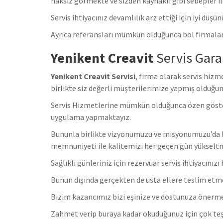
haksız görmekte ve sizden kaynaklı gibi sebepler il
Servis ihtiyacınız devamlılık arz ettiği için iyi düş
Ayrıca referansları mümkün olduğunca bol firmalar 
Yenikent Creavit
Servis Gara
Yenikent Creavit Servisi
, firma olarak servis hiz
birlikte siz değerli müşterilerimize yapmış olduğum
Servis Hizmetlerine mümkün olduğunca özen göstermek
uygulama yapmaktayız.
Bununla birlikte vizyonumuzu ve misyonumuzu’da b
memnuniyeti ile kalitemizi her geçen gün yükselt
Sağlıklı günleriniz için rezervuar servis ihtiyacınızı 
Bunun dışında gerçekten de usta ellere teslim etmen
Bizim kazancımız bizi eşinize ve dostunuza önerm
Zahmet verip buraya kadar okuduğunuz için çok teş