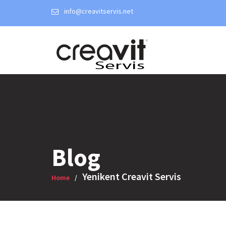
Skip
info@creavitservis.net
to
content
Blog
Yenikent Creavit Servis
Home