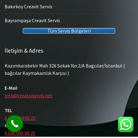
Bakırköy Creavit Servis
Bayrampaşa Creavit Servis
Tüm Servis Bölgeleri
İletişim & Adres
Kazımkarabekir Mah 326 Sokak No:2/A Bagcılar/İstanbul (
bağcılar Kaymakamlık Karşısı )
E-Mail
info@creativservis.net
TEL
0 212 474 00 25
GSM
0 506 095 00 25