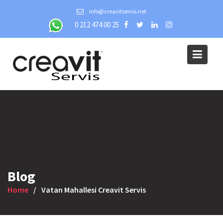
Skip
info@creavitservis.net
to
0 212 474 00 25
content
Blog
Home
Vatan Mahallesi Creavit Servis