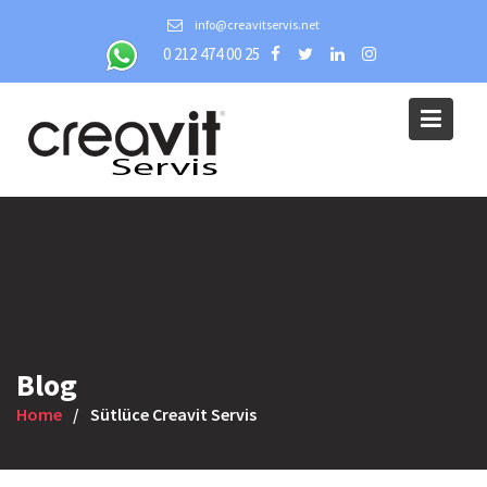
Skip
info@creavitservis.net
to
0 212 474 00 25
content
Blog
Home
Sütlüce Creavit Servis