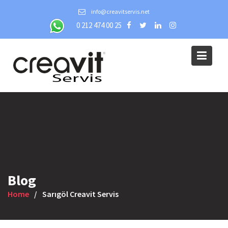
Skip
info@creavitservis.net
to
0 212 474 00 25
content
Blog
Home
Sarıgöl Creavit Servis