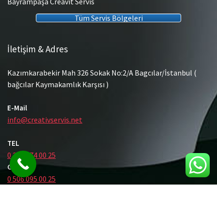
Bayrampaşa Creavit Servis
Tüm Servis Bölgeleri
İletişim & Adres
Kazımkarabekir Mah 326 Sokak No:2/A Bagcılar/İstanbul (
bağcılar Kaymakamlık Karşısı )
E-Mail
info@creativservis.net
TEL
0 212 474 00 25
GSM
0 506 095 00 25