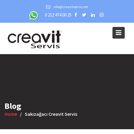
Skip
info@creavitservis.net
to
0 212 474 00 25
content
Blog
Home
Sakızağacı Creavit Servis