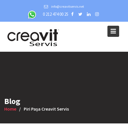
Skip
info@creavitservis.net
to
0 212 474 00 25
content
Blog
Home
Piri Paşa Creavit Servis