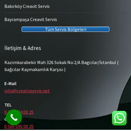
Bakırköy Creavit Servis
Bayrampaşa Creavit Servis
Tüm Servis Bölgeleri
İletişim & Adres
Kazımkarabekir Mah 326 Sokak No:2/A Bagcılar/İstanbul (
bağcılar Kaymakamlık Karşısı )
E-Mail
info@creativservis.net
TEL
0 212 474 00 25
GSM
0 506 095 00 25