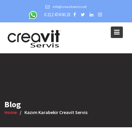
Skip
info@creavitservis.net
to
0 212 474 00 25
content
Blog
Home
Kazım Karabekir Creavit Servis