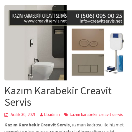
Kazım Karabekir Creavit
Servis
Aralık 30, 2021
bbadmin
kazım karabekir creavit servis
Kazım Karabekir Creavit Servis
, uzman kadrosu ile hizmet
vermekte olup, ayrıca uzun süreler kullanacağınız ve iyi