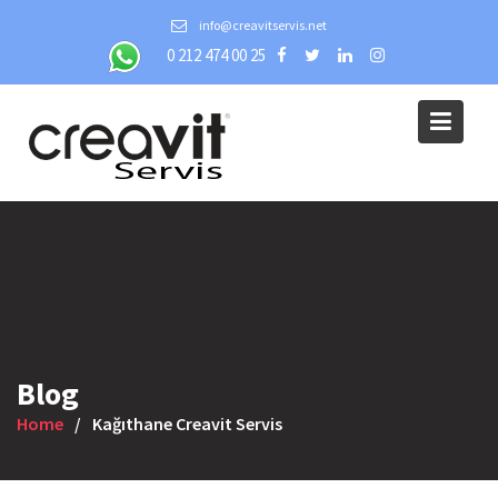
Skip
info@creavitservis.net
to
0 212 474 00 25
content
Blog
Home
Kağıthane Creavit Servis