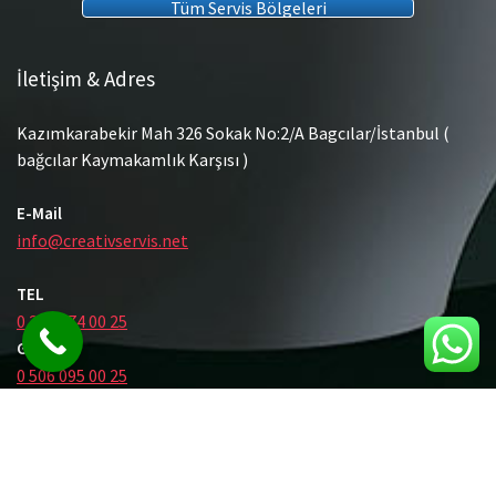
Tüm Servis Bölgeleri
İletişim & Adres
Kazımkarabekir Mah 326 Sokak No:2/A Bagcılar/İstanbul (
bağcılar Kaymakamlık Karşısı )
E-Mail
info@creativservis.net
TEL
0 212 474 00 25
GSM
0 506 095 00 25
© Tüm Hakları Saklıdır.
Gömme Rezervuar Servis