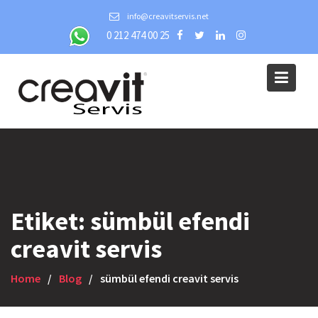
Skip
info@creavitservis.net
to
0 212 474 00 25
content
Etiket:
sümbül efendi
creavit servis
Home
Blog
sümbül efendi creavit servis