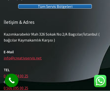
Tüm Servis Bölgeleri
İletişim & Adres
Kazımkarabekir Mah 326 Sokak No:2/A Bagcılar/İstanbul (
bağcılar Kaymakamlık Karşısı )
E-Mail
info@creativservis.net
TEL
0 212 474 00 25
GSM
0 506 095 00 25
© Tüm Hakları Saklıdır.
Gömme Rezervuar Servis