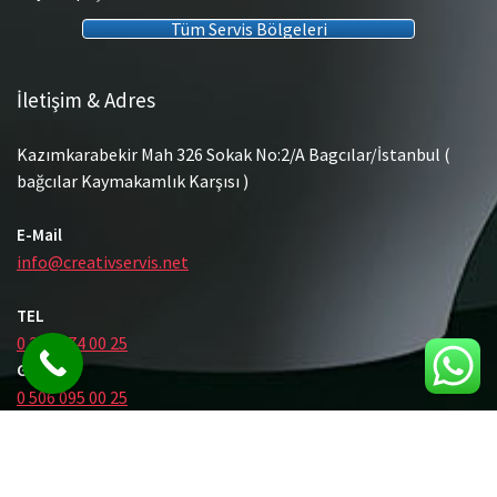
Tüm Servis Bölgeleri
İletişim & Adres
Kazımkarabekir Mah 326 Sokak No:2/A Bagcılar/İstanbul (
bağcılar Kaymakamlık Karşısı )
E-Mail
info@creativservis.net
TEL
0 212 474 00 25
GSM
0 506 095 00 25
© Tüm Hakları Saklıdır.
Gömme Rezervuar Servis