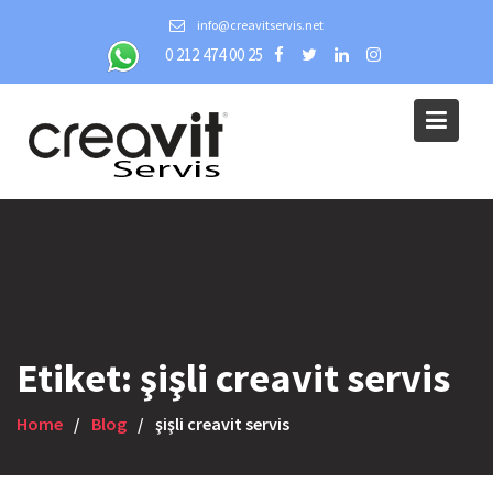
Skip
info@creavitservis.net
to
0 212 474 00 25
content
Etiket:
şişli creavit servis
Home
Blog
şişli creavit servis