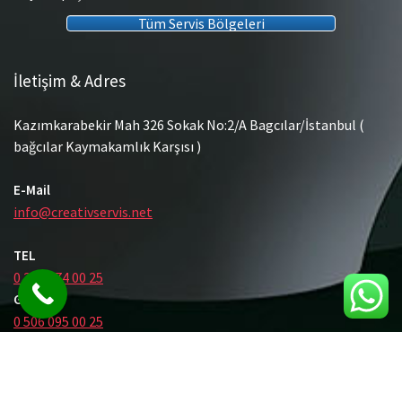
Tüm Servis Bölgeleri
İletişim & Adres
Kazımkarabekir Mah 326 Sokak No:2/A Bagcılar/İstanbul (
bağcılar Kaymakamlık Karşısı )
E-Mail
info@creativservis.net
TEL
0 212 474 00 25
GSM
0 506 095 00 25
© Tüm Hakları Saklıdır.
Gömme Rezervuar Servis