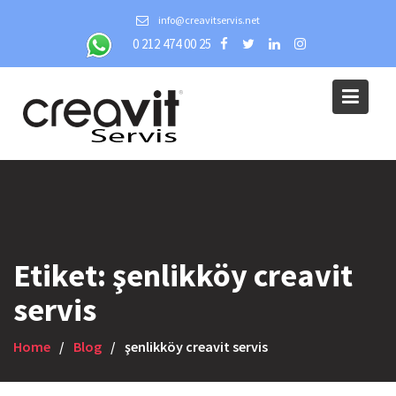
Skip
info@creavitservis.net
to
0 212 474 00 25
content
Etiket:
şenlikköy creavit
servis
Home
Blog
şenlikköy creavit servis