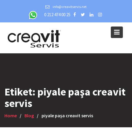
Skip
info@creavitservis.net
to
0 212 474 00 25
content
Etiket:
piyale paşa creavit
servis
Home
Blog
piyale paşa creavit servis