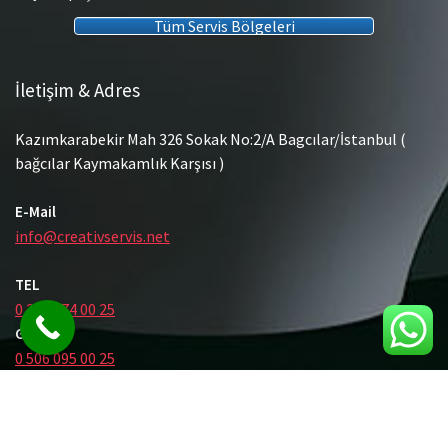
Tüm Servis Bölgeleri
İletişim & Adres
Kazımkarabekir Mah 326 Sokak No:2/A Bagcılar/İstanbul (
bağcılar Kaymakamlık Karşısı )
E-Mail
info@creativservis.net
TEL
0 212 474 00 25
GSM
0 506 095 00 25
© Tüm Hakları Saklıdır.
Gömme Rezervuar Servis