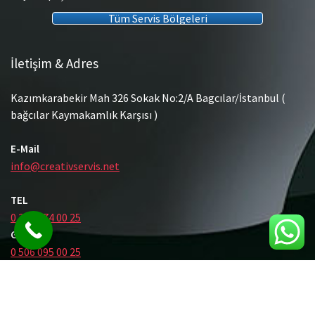
Tüm Servis Bölgeleri
İletişim & Adres
Kazımkarabekir Mah 326 Sokak No:2/A Bagcılar/İstanbul (
bağcılar Kaymakamlık Karşısı )
E-Mail
info@creativservis.net
TEL
0 212 474 00 25
GSM
0 506 095 00 25
© Tüm Hakları Saklıdır.
Gömme Rezervuar Servis