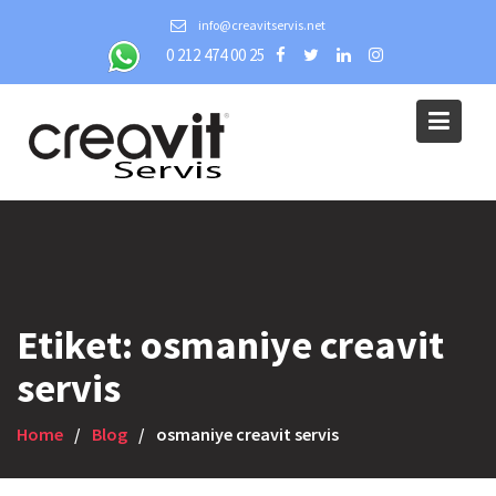
Skip
info@creavitservis.net
to
0 212 474 00 25
content
Etiket:
osmaniye creavit
servis
Home
Blog
osmaniye creavit servis