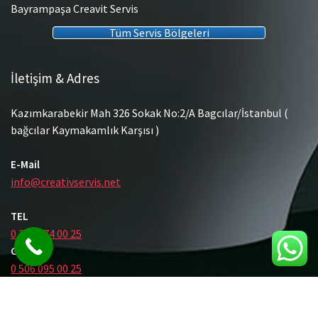
Bayrampaşa Creavit Servis
Tüm Servis Bölgeleri
İletişim & Adres
Kazımkarabekir Mah 326 Sokak No:2/A Bagcılar/İstanbul (
bağcılar Kaymakamlık Karşısı )
E-Mail
info@creativservis.net
TEL
0 212 474 00 25
GSM
0 506 095 00 25