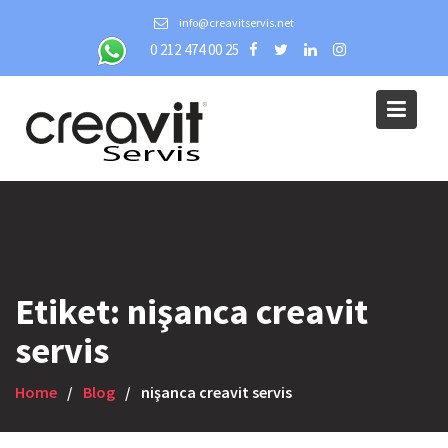
Skip
info@creavitservis.net
to
0 212 474 00 25
content
Etiket:
nişanca creavit
servis
Home
Blog
nişanca creavit servis