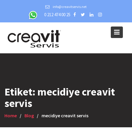
Skip
info@creavitservis.net
to
0 212 474 00 25
content
Etiket:
mecidiye creavit
servis
Home
Blog
mecidiye creavit servis