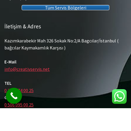
Tüm Servis Bölgeleri
İletişim & Adres
Kazımkarabekir Mah 326 Sokak No:2/A Bagcılar/İstanbul (
bağcılar Kaymakamlık Karşısı )
E-Mail
info@creativservis.net
TEL
0 212 474 00 25
GSM
0 506 095 00 25
© Tüm Hakları Saklıdır.
Gömme Rezervuar Servis