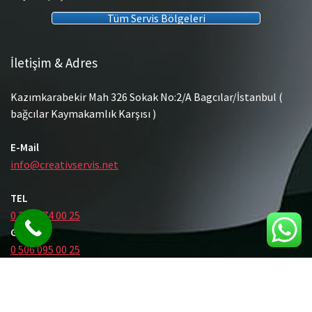
Tüm Servis Bölgeleri
İletişim & Adres
Kazımkarabekir Mah 326 Sokak No:2/A Bagcılar/İstanbul (
bağcılar Kaymakamlık Karşısı )
E-Mail
info@creativservis.net
TEL
0 212 474 00 25
GSM
0 506 095 00 25
© Tüm Hakları Saklıdır.
Gömme Rezervuar Servis