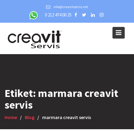
Skip
info@creavitservis.net
to
0 212 474 00 25
content
Etiket:
marmara creavit
servis
Home
Blog
marmara creavit servis