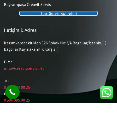
Bayrampaşa Creavit Servis
Tüm Servis Bölgeleri
İletişim & Adres
Kazımkarabekir Mah 326 Sokak No:2/A Bagcılar/İstanbul (
bağcılar Kaymakamlık Karşısı )
E-Mail
info@creativservis.net
TEL
0 212 474 00 25
GSM
0 506 095 00 25