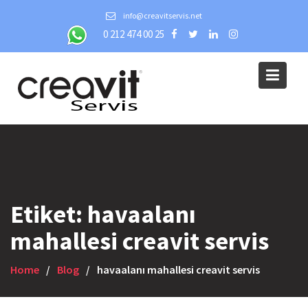
Skip
info@creavitservis.net
to
0 212 474 00 25
content
Etiket:
havaalanı
mahallesi creavit servis
Home
Blog
havaalanı mahallesi creavit servis