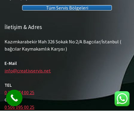
Tüm Servis Bölgeleri
İletişim & Adres
Kazımkarabekir Mah 326 Sokak No:2/A Bagcılar/İstanbul (
bağcılar Kaymakamlık Karşısı )
E-Mail
info@creativservis.net
TEL
0 212 474 00 25
GSM
0 506 095 00 25
© Tüm Hakları Saklıdır.
Gömme Rezervuar Servis