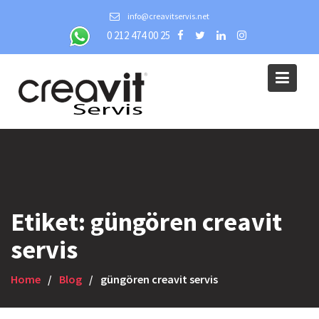
Skip
info@creavitservis.net
to
0 212 474 00 25
content
Etiket:
güngören creavit
servis
Home
Blog
güngören creavit servis