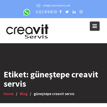
Skip
info@creavitservis.net
to
0 212 474 00 25
content
Etiket:
güneştepe creavit
servis
Home
Blog
güneştepe creavit servis