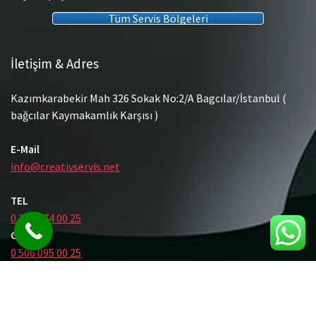
Tüm Servis Bölgeleri
İletişim & Adres
Kazımkarabekir Mah 326 Sokak No:2/A Bagcılar/İstanbul (
bağcılar Kaymakamlık Karşısı )
E-Mail
info@creativservis.net
TEL
0 212 474 00 25
GSM
0 506 095 00 25
© Tüm Hakları Saklıdır.
Gömme Rezervuar Servis