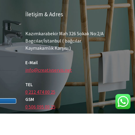
İletişim & Adres
Kazımkarabekir Mah 326 Sokak No:2/A
Bagcılar/İstanbul ( bağcılar
Kaymakamlık Karşısı )
E-Mail
info@creativservis.net
TEL
0 212 474 00 25
GSM
0 506 095 00 25