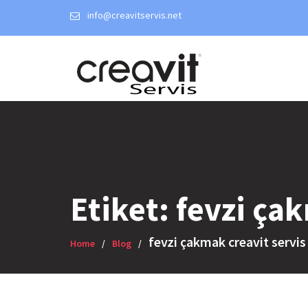
Skip
info@creavitservis.net
to
content
Etiket:
fevzi çak
fevzi çakmak creavit servis
Home
Blog