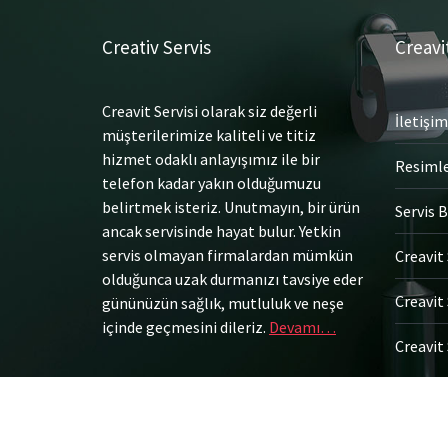
Creativ Servis
Creavi
Creavit Servisi olarak siz değerli
İletişim
müşterilerimize kaliteli ve titiz
hizmet odaklı anlayışımız ile bir
Resiml
telefon kadar yakın olduğumuzu
belirtmek isteriz. Unutmayın, bir ürün
Servis B
ancak servisinde hayat bulur. Yetkin
servis olmayan firmalardan mümkün
Creavit 
olduğunca uzak durmanızı tavsiye eder
Creavit 
gününüzün sağlık, mutluluk ve neşe
içinde geçmesini dileriz.
Devamı…
Creavit 
© Tüm Hakları Saklıdır.
Gömme Rezervuar Servis