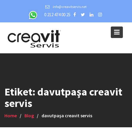
Skip
info@creavitservis.net
to
0 212 474 00 25
content
Etiket:
davutpaşa creavit
servis
Home
Blog
davutpaşa creavit servis