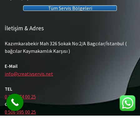
Tüm Servis Bölgeleri
İletişim & Adres
Kazımkarabekir Mah 326 Sokak No:2/A Bagcılar/İstanbul (
bağcılar Kaymakamlık Karşısı )
E-Mail
info@creativservis.net
TEL
0 212 474 00 25
GSM
0 506 095 00 25
© Tüm Hakları Saklıdır.
Gömme Rezervuar Servis