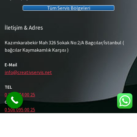
Tüm Servis Bölgeleri
İletişim & Adres
Kazımkarabekir Mah 326 Sokak No:2/A Bagcılar/İstanbul (
bağcılar Kaymakamlık Karşısı )
E-Mail
info@creativservis.net
TEL
0 212 474 00 25
GSM
0 506 095 00 25
© Tüm Hakları Saklıdır.
Gömme Rezervuar Servis