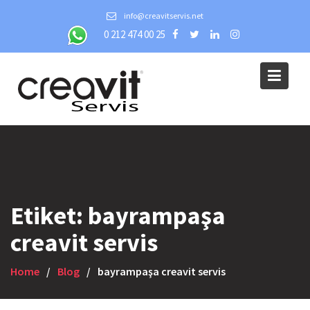
Skip
info@creavitservis.net
to
0 212 474 00 25
content
Etiket:
bayrampaşa
creavit servis
Home
Blog
bayrampaşa creavit servis