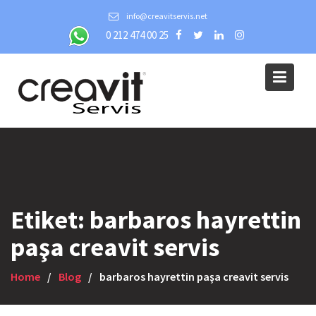
Skip
info@creavitservis.net
to
0 212 474 00 25
content
Etiket:
barbaros hayrettin
paşa creavit servis
Home
Blog
barbaros hayrettin paşa creavit servis