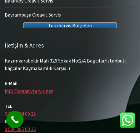
Bakırköy Creavit Servis
Bayrampaşa Creavit Servis
Tüm Servis Bölgeleri
İletişim & Adres
Kazımkarabekir Mah 326 Sokak No:2/A Bagcılar/İstanbul (
bağcılar Kaymakamlık Karşısı )
E-Mail
info@creativservis.net
TEL
0 212 474 00 25
GSM
0 506 095 00 25