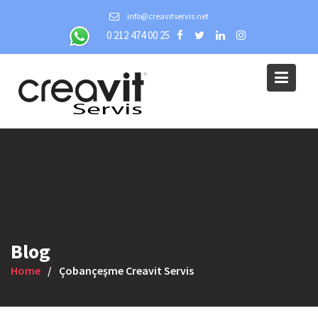
Skip
info@creavitservis.net
to
0 212 474 00 25
content
Blog
Home
Çobançeşme Creavit Servis