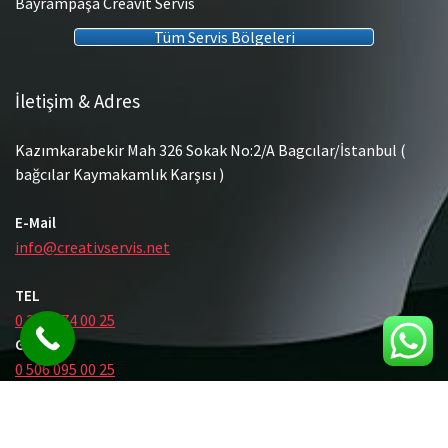
Bayrampaşa Creavit Servis
Tüm Servis Bölgeleri
İletişim & Adres
Kazımkarabekir Mah 326 Sokak No:2/A Bagcılar/İstanbul (
bağcılar Kaymakamlık Karşısı )
E-Mail
info@creativservis.net
TEL
0 212 474 00 25
GSM
0 506 095 00 25