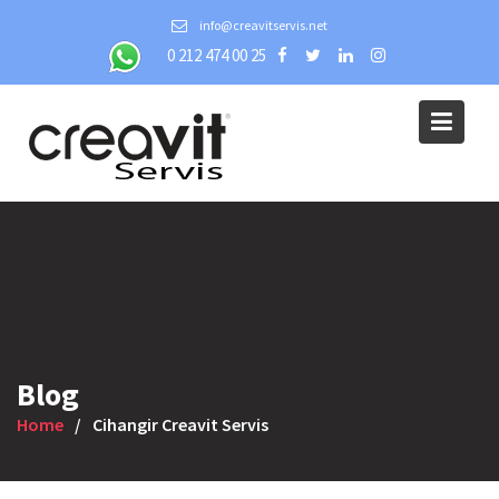
Skip
info@creavitservis.net
to
0 212 474 00 25
content
Blog
Home
Cihangir Creavit Servis