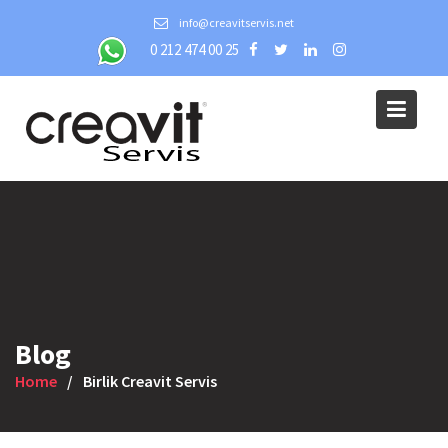
Skip
info@creavitservis.net
to
0 212 474 00 25
content
Blog
Home
Birlik Creavit Servis