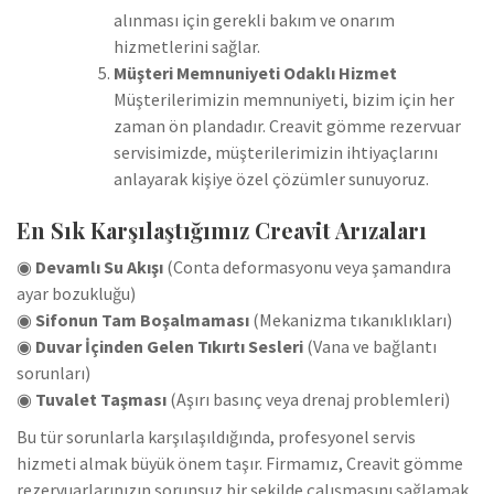
alınması için gerekli bakım ve onarım
hizmetlerini sağlar.
Müşteri Memnuniyeti Odaklı Hizmet
Müşterilerimizin memnuniyeti, bizim için her
zaman ön plandadır. Creavit gömme rezervuar
servisimizde, müşterilerimizin ihtiyaçlarını
anlayarak kişiye özel çözümler sunuyoruz.
En Sık Karşılaştığımız Creavit Arızaları
◉
Devamlı Su Akışı
(Conta deformasyonu veya şamandıra
ayar bozukluğu)
◉
Sifonun Tam Boşalmaması
(Mekanizma tıkanıklıkları)
◉
Duvar İçinden Gelen Tıkırtı Sesleri
(Vana ve bağlantı
sorunları)
◉
Tuvalet Taşması
(Aşırı basınç veya drenaj problemleri)
Bu tür sorunlarla karşılaşıldığında, profesyonel servis
hizmeti almak büyük önem taşır. Firmamız, Creavit gömme
rezervuarlarınızın sorunsuz bir şekilde çalışmasını sağlamak