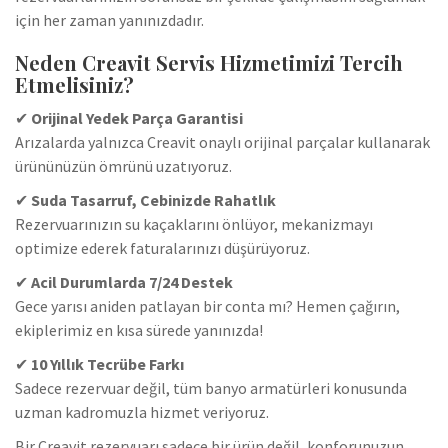
için her zaman yanınızdadır.
Neden Creavit Servis Hizmetimizi Tercih
Etmelisiniz?
✔
Orijinal Yedek Parça Garantisi
Arızalarda yalnızca Creavit onaylı orijinal parçalar kullanarak
ürününüzün ömrünü uzatıyoruz.
✔
Suda Tasarruf, Cebinizde Rahatlık
Rezervuarınızın su kaçaklarını önlüyor, mekanizmayı
optimize ederek faturalarınızı düşürüyoruz.
✔
Acil Durumlarda 7/24 Destek
Gece yarısı aniden patlayan bir conta mı? Hemen çağırın,
ekiplerimiz en kısa sürede yanınızda!
✔
10 Yıllık Tecrübe Farkı
Sadece rezervuar değil, tüm banyo armatürleri konusunda
uzman kadromuzla hizmet veriyoruz.
Bir Creavit rezervuarı sadece bir ürün değil, konforunuzun