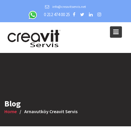
Skip
info@creavitservis.net
to
0 212 474 00 25
content
Blog
Home
Arnavutköy Creavit Servis