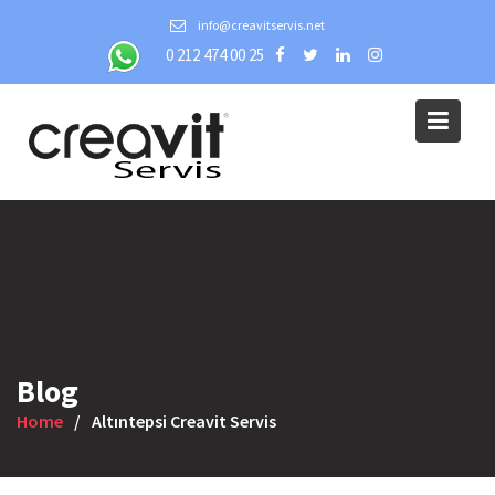
Skip
info@creavitservis.net
to
0 212 474 00 25
content
Blog
Home
Altıntepsi Creavit Servis