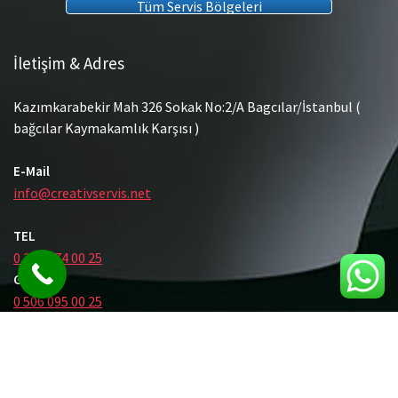
Tüm Servis Bölgeleri
İletişim & Adres
Kazımkarabekir Mah 326 Sokak No:2/A Bagcılar/İstanbul (
bağcılar Kaymakamlık Karşısı )
E-Mail
info@creativservis.net
TEL
0 212 474 00 25
GSM
0 506 095 00 25
© Tüm Hakları Saklıdır.
Gömme Rezervuar Servis