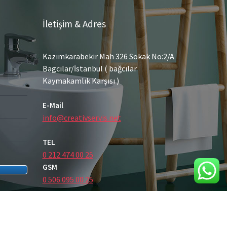
İletişim & Adres
Kazımkarabekir Mah 326 Sokak No:2/A
Bagcılar/İstanbul ( bağcılar
Kaymakamlık Karşısı )
E-Mail
info@creativservis.net
TEL
0 212 474 00 25
GSM
0 506 095 00 25