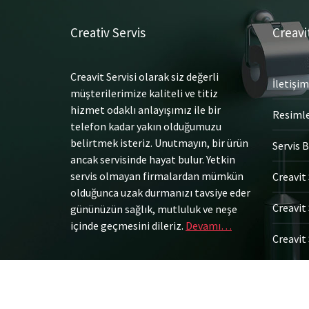
Creativ Servis
Creavi
Creavit Servisi olarak siz değerli
İletişim
müşterilerimize kaliteli ve titiz
hizmet odaklı anlayışımız ile bir
Resiml
telefon kadar yakın olduğumuzu
belirtmek isteriz. Unutmayın, bir ürün
Servis B
ancak servisinde hayat bulur. Yetkin
servis olmayan firmalardan mümkün
Creavit 
olduğunca uzak durmanızı tavsiye eder
Creavit 
gününüzün sağlık, mutluluk ve neşe
içinde geçmesini dileriz.
Devamı…
Creavit 
© Tüm Hakları Saklıdır.
Gömme Rezervuar Servis