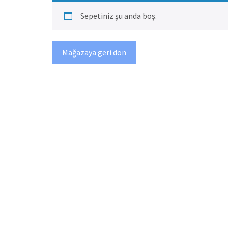
Sepetiniz şu anda boş.
Mağazaya geri dön