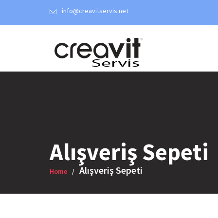
Skip
info@creavitservis.net
to
content
Alışveriş Sepeti
Alışveriş Sepeti
Home