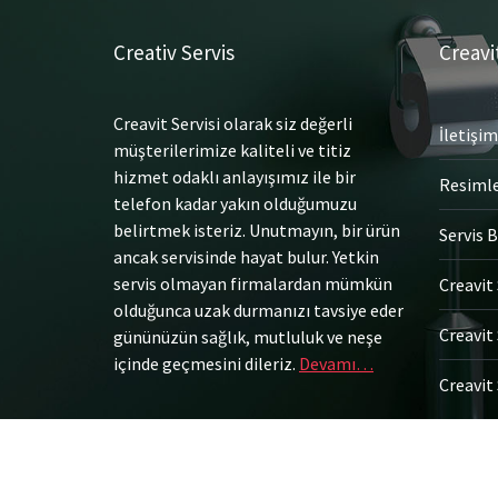
Creativ Servis
Creavi
Creavit Servisi olarak siz değerli
İletişim
müşterilerimize kaliteli ve titiz
hizmet odaklı anlayışımız ile bir
Resiml
telefon kadar yakın olduğumuzu
belirtmek isteriz. Unutmayın, bir ürün
Servis B
ancak servisinde hayat bulur. Yetkin
servis olmayan firmalardan mümkün
Creavit 
olduğunca uzak durmanızı tavsiye eder
Creavit 
gününüzün sağlık, mutluluk ve neşe
içinde geçmesini dileriz.
Devamı…
Creavit 
© Tüm Hakları Saklıdır.
Gömme Rezervuar Servis