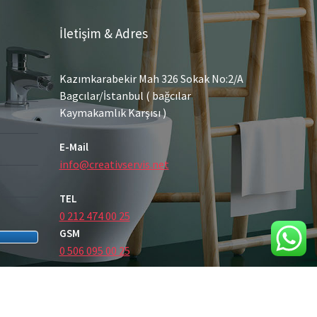
İletişim & Adres
Kazımkarabekir Mah 326 Sokak No:2/A
Bagcılar/İstanbul ( bağcılar
Kaymakamlık Karşısı )
E-Mail
info@creativservis.net
TEL
0 212 474 00 25
GSM
0 506 095 00 25