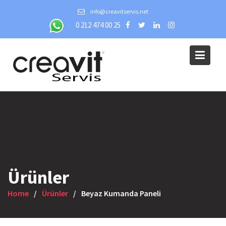
Skip
info@creavitservis.net
to
0 212 474 00 25
content
Ürünler
Home
Ürünler
Beyaz Kumanda Paneli